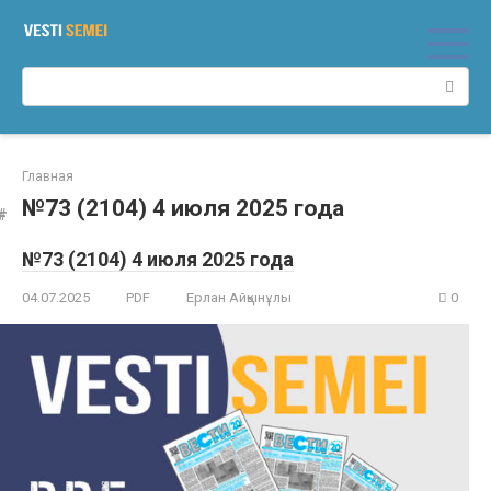
Перейти
к
контенту
Поиск:
Главная
№73 (2104) 4 июля 2025 года
№73 (2104) 4 июля 2025 года
04.07.2025
PDF
Ерлан Айқынұлы
0