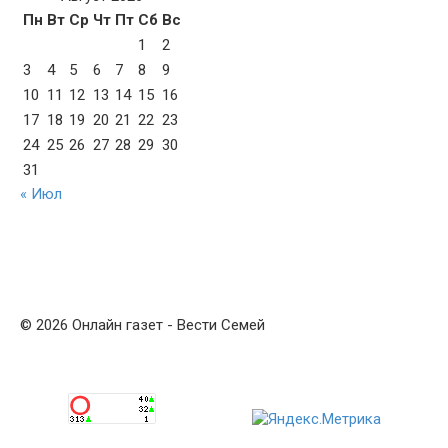
Пн
Вт
Ср
Чт
Пт
Сб
Вс
1
2
3
4
5
6
7
8
9
10
11
12
13
14
15
16
17
18
19
20
21
22
23
24
25
26
27
28
29
30
31
« Июл
© 2026 Онлайн газет - Вести Семей