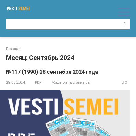
Перейти
к
контенту
Поиск:
Главная
Месяц:
Сентябрь 2024
№117 (1990) 28 сентября 2024 года
28.09.2024
PDF
Жадыра Төлегенқызы
0