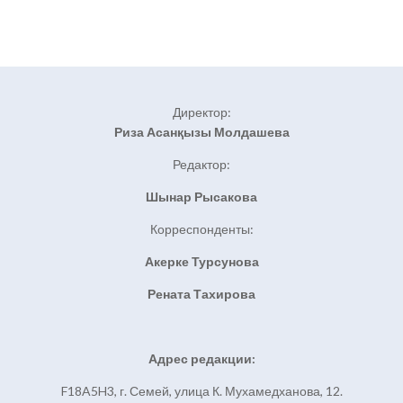
Директор:
Риза Асанқызы Молдашева
Редактор:
Шынар Рысакова
Корреспонденты:
Акерке Турсунова
Рената Тахирова
Адрес редакции:
F18A5H3, г. Семей, улица К. Мухамедханова, 12.