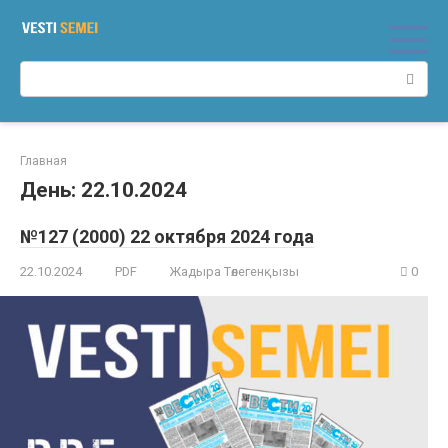
Перейти
к
контенту
Поиск:
Главная
День:
22.10.2024
№127 (2000) 22 октября 2024 года
22.10.2024
PDF
Жадыра Төлегенқызы
0