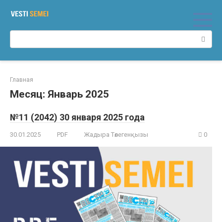
Перейти
к
контенту
Поиск:
Главная
Месяц:
Январь 2025
№11 (2042) 30 января 2025 года
30.01.2025
PDF
Жадыра Төлегенқызы
0