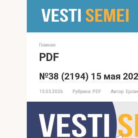
Перейти
к
контенту
Главная
PDF
№38 (2194) 15 мая 20
15.05.2026
Рубрика:
PDF
Автор:
Ерлан