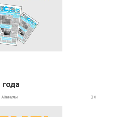
 года
 Айқынұлы
0