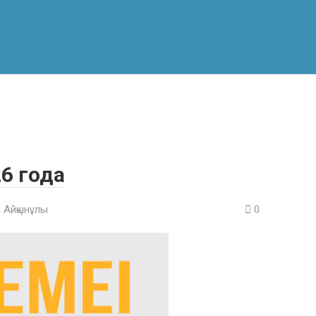
26 года
 Айқынұлы
0