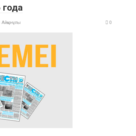
 года
 Айқынұлы
0