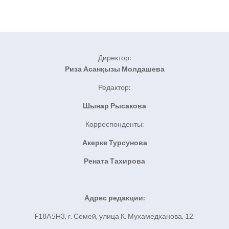
Директор:
Риза Асанқызы Молдашева
Редактор:
Шынар Рысакова
Корреспонденты:
Акерке Турсунова
Рената Тахирова
Адрес редакции:
F18A5H3, г. Семей, улица К. Мухамедханова, 12.