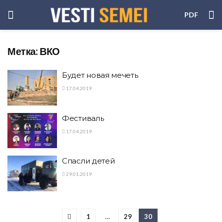
PDF
Метка:
ВКО
Будет новая мечеть
17.04.2019
Фестиваль
17.04.2019
Спасли детей
29.01.2019
1
…
29
30