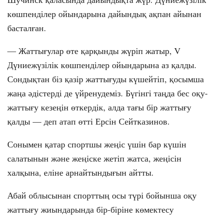
көшпенділер ойындарына дайындық ақпан айынан
басталған.
— Жаттығулар өте қарқынды жүріп жатыр, V
Дүниежүзілік көшпенділер ойындарына аз қалды.
Сондықтан біз қазір жаттығуды күшейтіп, қосымша
жаңа әдістерді де үйренудеміз. Бүгінгі таңда бес оқу-
жаттығу кезеңін өткердік, алда тағы бір жаттығу
қалды — деп атап өтті Ерсін Сейтказинов.
Сонымен қатар спортшы жеңіс үшін бар күшін
салатынын және жеңіске жетіп жатса, жеңісін
халқына, еліне арнайтындығын айтты.
Абай облысынан спорттың осы түрі бойынша оқу
жаттығу жиындарында бір-біріне көмектесу