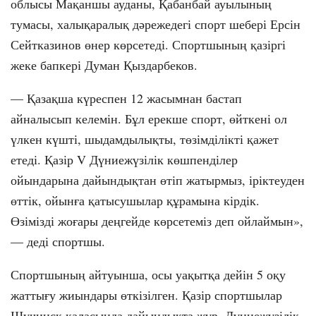
облысы Мақаншы ауданы, Қабанбай ауылының
тумасы, халықаралық дәрежедегі спорт шебері Ерсін
Сейтказинов өнер көрсетеді. Спортшының қазіргі
жеке бапкері Думан Қыздарбеков.
— Қазақша күреспен 12 жасымнан бастап
айналысып келемін. Бұл ерекше спорт, өйткені ол
үлкен күшті, шыдамдылықты, төзімділікті қажет
етеді. Қазір V Дүниежүзілік көшпенділер
ойындарына дайындықтан өтіп жатырмыз, іріктеуден
өттік, ойынға қатысушылар құрамына кірдік.
Өзімізді жоғары деңгейде көрсетеміз деп ойлаймын»,
— деді спортшы.
Спортшының айтуынша, осы уақытқа дейін 5 оқу
жаттығу жиындары өткізілген. Қазір спортшылар
Шучинск қаласында дайындықта жүр. Дүниежүзілік