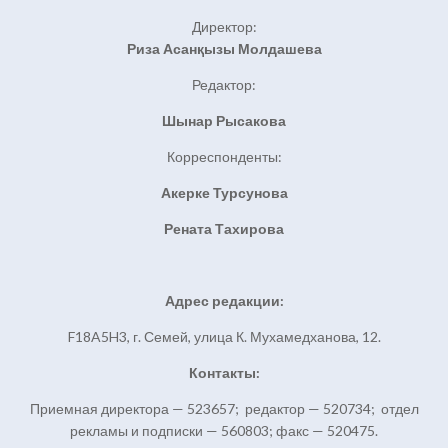
Директор:
Риза Асанқызы Молдашева
Редактор:
Шынар Рысакова
Корреспонденты:
Акерке Турсунова
Рената Тахирова
Адрес редакции:
F18A5H3, г. Семей, улица К. Мухамедханова, 12.
Контакты:
Приемная директора — 523657; редактор — 520734; отдел
рекламы и подписки — 560803; факс — 520475.