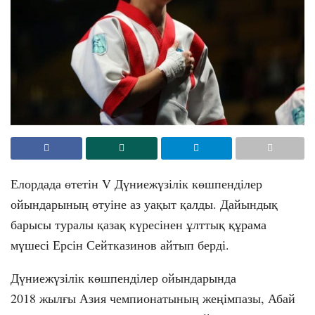
Елордада өтетін V Дүниежүзілік көшпенділер
ойындарының өтуіне аз уақыт қалды. Дайындық
барысы туралы қазақ күресінен ұлттық құрама
мүшесі Ерсін Сейтказинов айтып берді.
Дүниежүзілік көшпенділер ойындарында
2018 жылғы Азия чемпионатының жеңімпазы, Абай