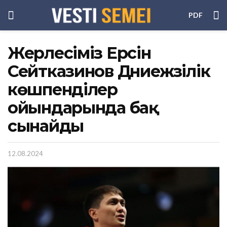
PDF
Жерлесіміз Ерсін
Сейтказинов Дүниежүзілік
көшпенділер
ойындарында бақ
сынайды
12.08.2024