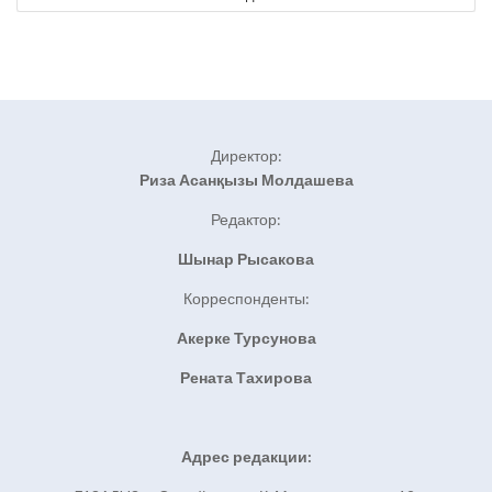
Директор:
Риза Асанқызы Молдашева
Редактор:
Шынар Рысакова
Корреспонденты:
Акерке Турсунова
Рената Тахирова
Адрес редакции: