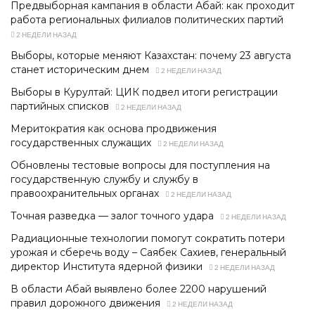
Предвыборная кампания в области Абай: как проходит
работа региональных филиалов политических партий
2 НЕДЕЛИ НАЗАД
Выборы, которые меняют Казахстан: почему 23 августа
станет историческим днем
2 НЕДЕЛИ НАЗАД
Выборы в Курултай: ЦИК подвел итоги регистрации
партийных списков
2 НЕДЕЛИ НАЗАД
Меритократия как основа продвижения
государственных служащих
2 НЕДЕЛИ НАЗАД
Обновлены тестовые вопросы для поступления на
государственную службу и службу в
правоохранительных органах
2 НЕДЕЛИ НАЗАД
Точная разведка — залог точного удара
2 НЕДЕЛИ НАЗАД
Радиационные технологии помогут сократить потери
урожая и сберечь воду – Саябек Сахиев, генеральный
директор Института ядерной физики
2 НЕДЕЛИ НАЗАД
В области Абай выявлено более 2200 нарушений
правил дорожного движения
2 НЕДЕЛИ НАЗАД