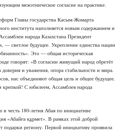
изующим межэтническое согласие на практике.
реформ Главы государства Касым-Жомарта
жного института наполняется новым содержанием и
 Ассамблеи народа Казахстана Президент
ии, — светлое будущее. Укрепление единства нации
бязанность». Это — общая историческая
ароде говорят: «В согласии живущий народ обретёт
 доверия и уважения, опора стабильности и мира.
осов, нас объединяют общая цель и общее будущее.
и крепкой! С юбилеем, Ассамблея народа
о в честь 180-летия Абая по инициативе
ия «Абайға құрмет». В рамках этой доброй
т подарки региону. Первой инициативу проявила