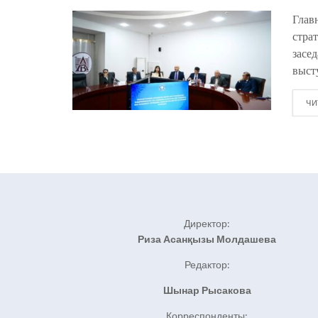
Глав
стра
засе
выст
ЧИ
Директор:
Риза Асанқызы Молдашева
Редактор:
Шынар Рысакова
Корреспонденты: