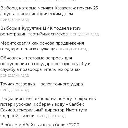
Выборы, которые меняют Казахстан: почему 23
августа станет историческим днем
2 НЕДЕЛИ НАЗАД
Выборы в Курултай: ЦИК подвел итоги
регистрации партийных списков
2 НЕДЕЛИ НАЗАД
Меритократия как основа продвижения
государственных служащих
2 НЕДЕЛИ НАЗАД
Обновлены тестовые вопросы для
поступления на государственную службу и
службу в правоохранительных органах
2 НЕДЕЛИ НАЗАД
Точная разведка — залог точного удара
2 НЕДЕЛИ НАЗАД
Радиационные технологии помогут сократить
потери урожая и сберечь воду – Саябек
Сахиев, генеральный директор Института
ядерной физики
2 НЕДЕЛИ НАЗАД
В области Абай выявлено более 2200