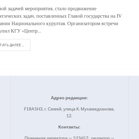
ной задачей мероприятия, стало продвижение
тегических задач, поставленных Главой государства на IV
дании Национального курултая. Организатором встречи
упил КГУ «Центр...
ТАТЬ ДАЛЕЕ ...
Адрес редакции:
F18A5H3, г. Семей, улица К. Мухамедханова,
12.
Контакты:
Приемная директора — 523657; редактор —