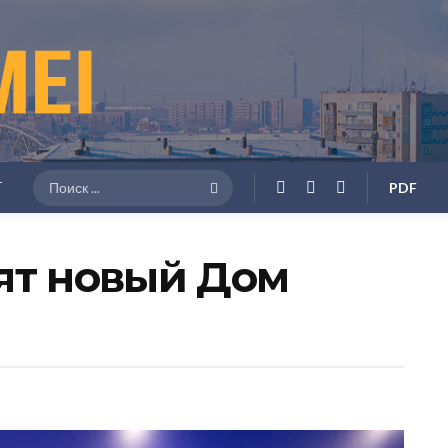
Г
PDF
ят новый Дом