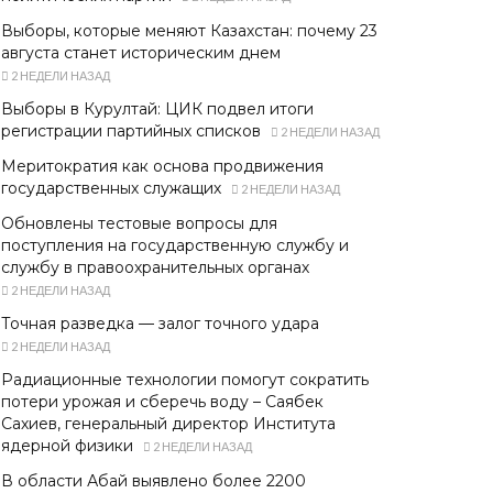
Выборы, которые меняют Казахстан: почему 23
августа станет историческим днем
2 НЕДЕЛИ НАЗАД
Выборы в Курултай: ЦИК подвел итоги
регистрации партийных списков
2 НЕДЕЛИ НАЗАД
Меритократия как основа продвижения
государственных служащих
2 НЕДЕЛИ НАЗАД
Обновлены тестовые вопросы для
поступления на государственную службу и
службу в правоохранительных органах
2 НЕДЕЛИ НАЗАД
Точная разведка — залог точного удара
2 НЕДЕЛИ НАЗАД
Радиационные технологии помогут сократить
потери урожая и сберечь воду – Саябек
Сахиев, генеральный директор Института
ядерной физики
2 НЕДЕЛИ НАЗАД
В области Абай выявлено более 2200