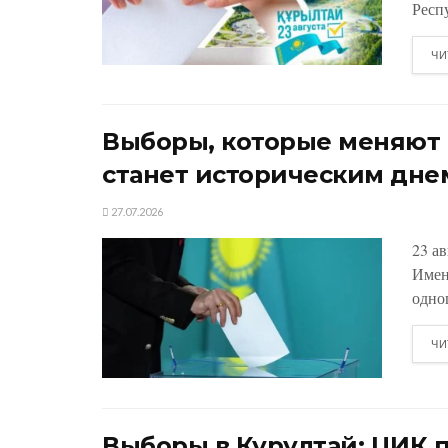
Респу
ЧИ
Выборы, которые меняют К
станет историческим дне
27.07.2026
23 а
Имен
одно
ЧИ
Выборы в Курултай: ЦИК 