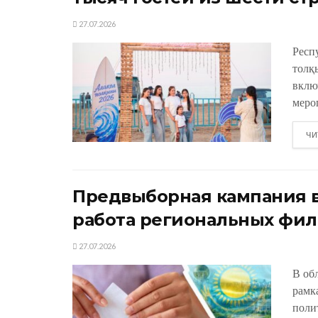
27.07.2026
Респ
толқ
вклю
меро
ЧИ
Предвыборная кампания в
работа региональных фил
27.07.2026
В об
рамк
поли