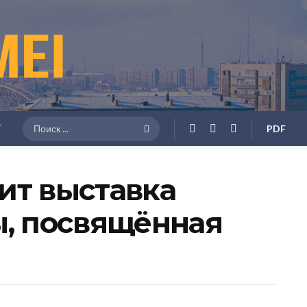
Г
PDF
ит выставка
ы, посвящённая