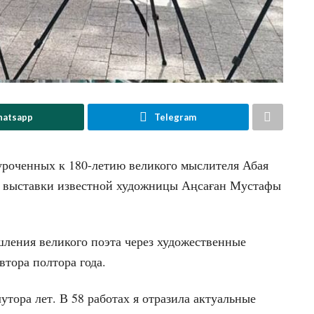
atsapp
Telegram
уроченных к 180-летию великого мыслителя Абая
ой выставки известной художницы Аңсаған Мустафы
ления великого поэта через художественные
втора полтора года.
утора лет. В 58 работах я отразила актуальные