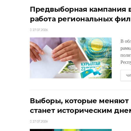
Предвыборная кампания в
работа региональных фил
27.07.2026
В об
рамк
поли
Респу
ЧИ
Выборы, которые меняют К
станет историческим дне
27.07.2026