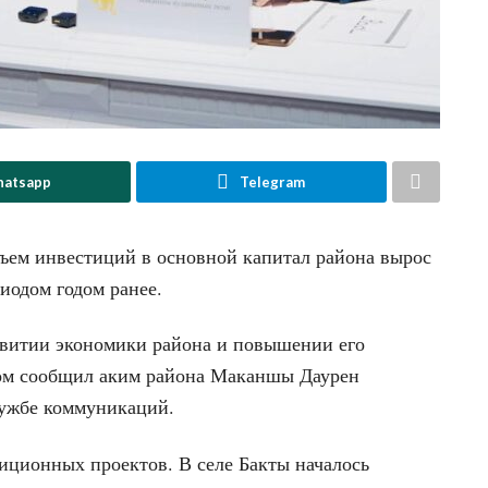
atsapp
Telegram
бъем инвестиций в основной капитал района вырос
иодом годом ранее.
азвитии экономики района и повышении его
том сообщил аким района Маканшы Даурен
лужбе коммуникаций.
тиционных проектов. В селе Бакты началось