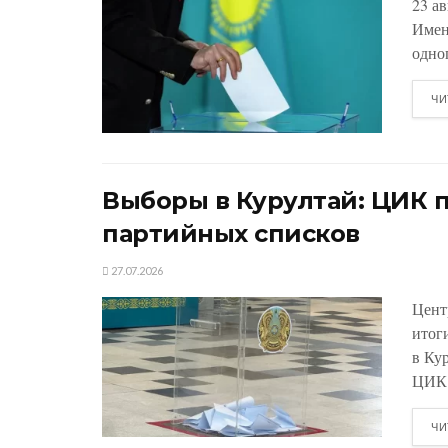
23 а
Имен
одно
ЧИ
Выборы в Курултай: ЦИК 
партийных списков
27.07.2026
Цент
итог
в Ку
ЦИК.
ЧИ