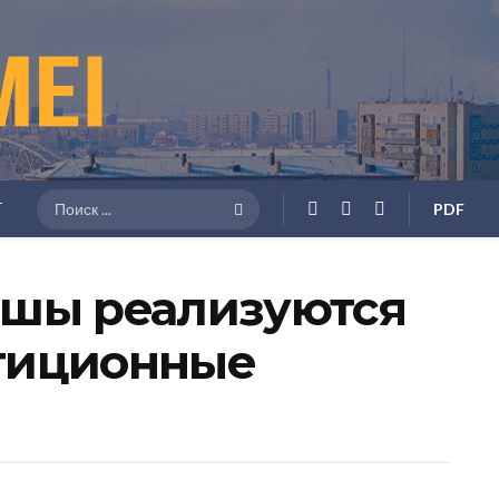
Г
PDF
ншы реализуются
тиционные