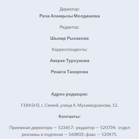
Директор:
Риза Асанқызы Молдашева
Редактор:
Шынар Рысакова
Корреспонденты:
Акерке Турсунова
Рената Тахирова
Адрес редакции:
F18A5H3, г. Семей, улица К. Мухамедханова, 12.
Контакты:
Приемная директора — 523657; редактор — 520734; отдел
рекламы и подписки — 560803; факс — 520475.