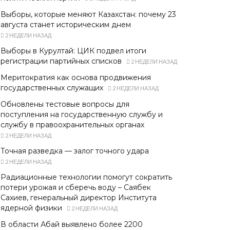
Выборы, которые меняют Казахстан: почему 23
августа станет историческим днем
2 НЕДЕЛИ НАЗАД
Выборы в Курултай: ЦИК подвел итоги
регистрации партийных списков
2 НЕДЕЛИ НАЗАД
Меритократия как основа продвижения
государственных служащих
2 НЕДЕЛИ НАЗАД
Обновлены тестовые вопросы для
поступления на государственную службу и
службу в правоохранительных органах
2 НЕДЕЛИ НАЗАД
Точная разведка — залог точного удара
2 НЕДЕЛИ НАЗАД
Радиационные технологии помогут сократить
потери урожая и сберечь воду – Саябек
Сахиев, генеральный директор Института
ядерной физики
2 НЕДЕЛИ НАЗАД
В области Абай выявлено более 2200