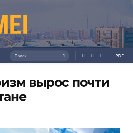
Г
PDF
изм вырос почти
тане