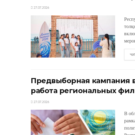
27.07.2026
Респ
толқ
вклю
меро
ЧИ
Предвыборная кампания в
работа региональных фил
27.07.2026
В об
рамк
поли
Респу