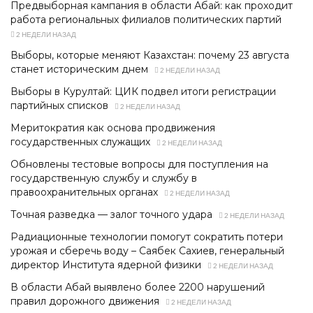
Предвыборная кампания в области Абай: как проходит
работа региональных филиалов политических партий
2 НЕДЕЛИ НАЗАД
Выборы, которые меняют Казахстан: почему 23 августа
станет историческим днем
2 НЕДЕЛИ НАЗАД
Выборы в Курултай: ЦИК подвел итоги регистрации
партийных списков
2 НЕДЕЛИ НАЗАД
Меритократия как основа продвижения
государственных служащих
2 НЕДЕЛИ НАЗАД
Обновлены тестовые вопросы для поступления на
государственную службу и службу в
правоохранительных органах
2 НЕДЕЛИ НАЗАД
Точная разведка — залог точного удара
2 НЕДЕЛИ НАЗАД
Радиационные технологии помогут сократить потери
урожая и сберечь воду – Саябек Сахиев, генеральный
директор Института ядерной физики
2 НЕДЕЛИ НАЗАД
В области Абай выявлено более 2200 нарушений
правил дорожного движения
2 НЕДЕЛИ НАЗАД