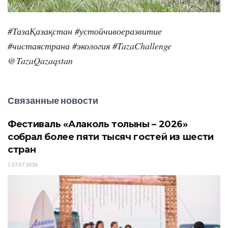
#ТазаҚазақстан #устойчивоеразвитие
#чистаястрана #экология #TazaChallenge
@TazaQazaqstan
Связанные новости
Фестиваль «Алаколь толқыны – 2026»
собрал более пяти тысяч гостей из шести
стран
27.07.2026