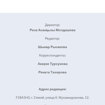
Директор:
Риза Асанқызы Молдашева
Редактор:
Шынар Рысакова
Корреспонденты:
Акерке Турсунова
Рената Тахирова
Адрес редакции:
F18A5H3, г. Семей, улица К. Мухамедханова, 12.