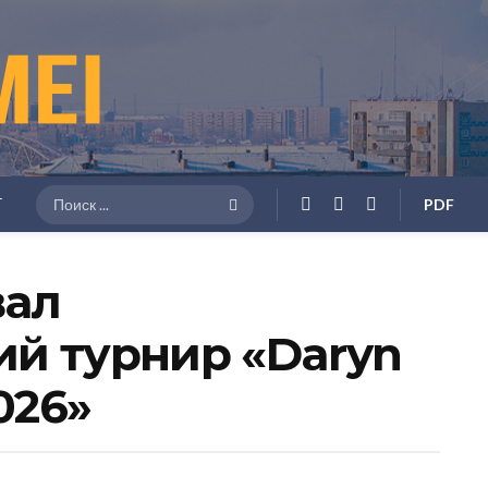
Г
PDF
вал
й турнир «Daryn
026»