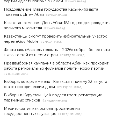
партии «Әділет» прибыл в Семей
2 ЧАСА НАЗАД
Поздравление Главы государства Касым-Жомарта
Токаева с Днем Абая
2 ЧАСА НАЗАД
Казахстан отмечает День Абая: 181 год со дня рождения
великого мыслителя
2 ЧАСА НАЗАД
Казахстанцы смогут проверить избирательный участок
через eGov Mobile
2 ЧАСА НАЗАД
Фестиваль «Алаколь толқыны – 2026» собрал более пяти
тысяч гостей из шести стран
2 НЕДЕЛИ НАЗАД
Предвыборная кампания в области Абай: как проходит
работа региональных филиалов политических партий
2 НЕДЕЛИ НАЗАД
Выборы, которые меняют Казахстан: почему 23 августа
станет историческим днем
2 НЕДЕЛИ НАЗАД
Выборы в Курултай: ЦИК подвел итоги регистрации
партийных списков
2 НЕДЕЛИ НАЗАД
Меритократия как основа продвижения
государственных служащих
2 НЕДЕЛИ НАЗАД