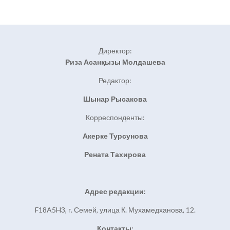
Директор:
Риза Асанқызы Молдашева
Редактор:
Шынар Рысакова
Корреспонденты:
Акерке Турсунова
Рената Тахирова
Адрес редакции:
F18A5H3, г. Семей, улица К. Мухамедханова, 12.
Контакты: