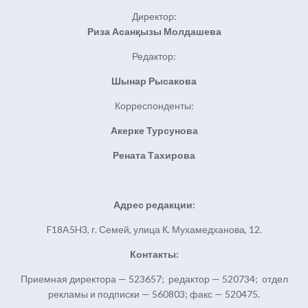
Директор:
Риза Асанқызы Молдашева
Редактор:
Шынар Рысакова
Корреспонденты:
Акерке Турсунова
Рената Тахирова
Адрес редакции:
F18A5H3, г. Семей, улица К. Мухамедханова, 12.
Контакты:
Приемная директора — 523657; редактор — 520734; отдел
рекламы и подписки — 560803; факс — 520475.