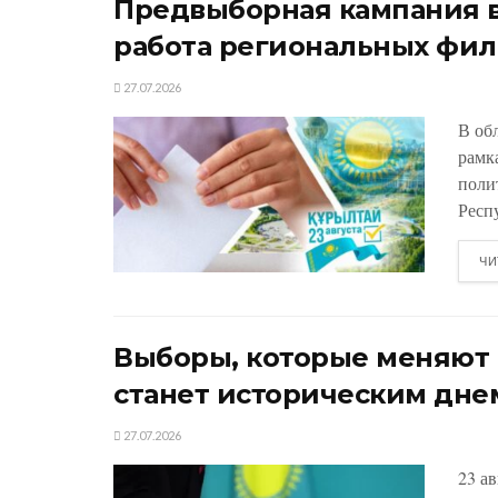
Предвыборная кампания в
работа региональных фил
27.07.2026
В об
рамк
поли
Респу
ЧИ
Выборы, которые меняют К
станет историческим дне
27.07.2026
23 а