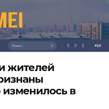
Г
PDF
чи жителей
признаны
о изменилось в