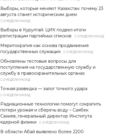
Выборы, которые меняют Казахстан: почему 23
августа станет историческим днем
2 НЕДЕЛИ НАЗАД
Выборы в Курултай: ЦИК подвел итоги
регистрации партийных списков
2 НЕДЕЛИ НАЗАД
Меритократия как основа продвижения
государственных служащих
2 НЕДЕЛИ НАЗАД
Обновлены тестовые вопросы для
поступления на государственную службу и
службу в правоохранительных органах
2 НЕДЕЛИ НАЗАД
Точная разведка — залог точного удара
2 НЕДЕЛИ НАЗАД
Радиационные технологии помогут сократить
потери урожая и сберечь воду – Саябек
Сахиев, генеральный директор Института
ядерной физики
2 НЕДЕЛИ НАЗАД
В области Абай выявлено более 2200