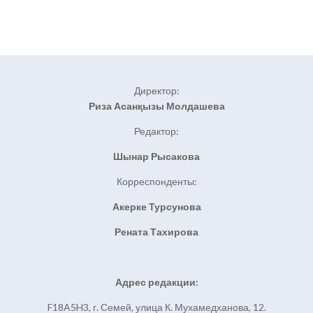
Директор:
Риза Асанқызы Молдашева
Редактор:
Шынар Рысакова
Корреспонденты:
Акерке Турсунова
Рената Тахирова
Адрес редакции:
F18A5H3, г. Семей, улица К. Мухамедханова, 12.