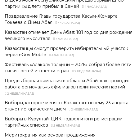
партии «Әділет» прибыл в Семей
4 ЧАСА НАЗАД
Поздравление Главы государства Касым-Жомарта
Токаева с Днем Абая
4 ЧАСА НАЗАД
Казахстан отмечает День Абая: 181 год со дня рождения
великого мыслителя
4 ЧАСА НАЗАД
Казахстанцы смогут проверить избирательный участок
через eGov Mobile
4 ЧАСА НАЗАД
Фестиваль «Алаколь толқыны – 2026» собрал более пяти
тысяч гостей из шести стран
2 НЕДЕЛИ НАЗАД
Предвыборная кампания в области Абай: как проходит
работа региональных филиалов политических партий
2 НЕДЕЛИ НАЗАД
Выборы, которые меняют Казахстан: почему 23 августа
станет историческим днем
2 НЕДЕЛИ НАЗАД
Выборы в Курултай: ЦИК подвел итоги регистрации
партийных списков
2 НЕДЕЛИ НАЗАД
Меритократия как основа продвижения