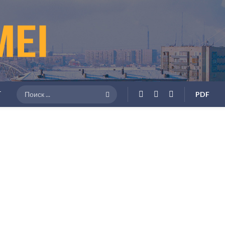
Г
PDF