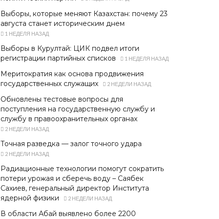
Выборы, которые меняют Казахстан: почему 23
августа станет историческим днем
1 НЕДЕЛЯ НАЗАД
Выборы в Курултай: ЦИК подвел итоги
регистрации партийных списков
1 НЕДЕЛЯ НАЗАД
Меритократия как основа продвижения
государственных служащих
2 НЕДЕЛИ НАЗАД
Обновлены тестовые вопросы для
поступления на государственную службу и
службу в правоохранительных органах
2 НЕДЕЛИ НАЗАД
Точная разведка — залог точного удара
2 НЕДЕЛИ НАЗАД
Радиационные технологии помогут сократить
потери урожая и сберечь воду – Саябек
Сахиев, генеральный директор Института
ядерной физики
2 НЕДЕЛИ НАЗАД
В области Абай выявлено более 2200