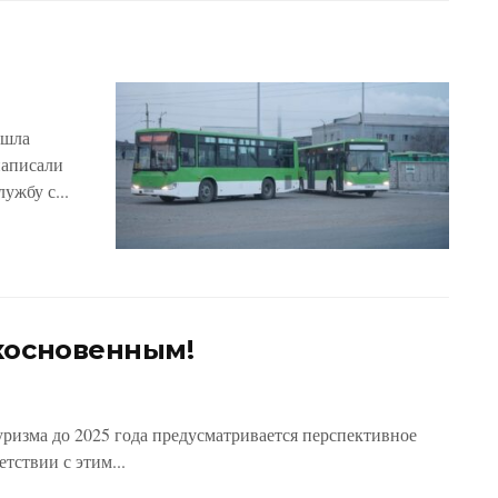
е?
ашла
написали
ужбу с...
косновенным!
ризма до 2025 года предусматривается перспективное
тствии с этим...