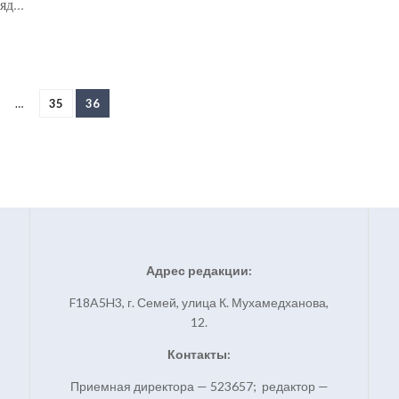
д...
…
35
36
Адрес редакции:
F18A5H3, г. Семей, улица К. Мухамедханова,
12.
Контакты:
Приемная директора — 523657; редактор —