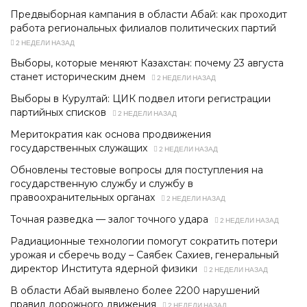
Предвыборная кампания в области Абай: как проходит
работа региональных филиалов политических партий
2 НЕДЕЛИ НАЗАД
Выборы, которые меняют Казахстан: почему 23 августа
станет историческим днем
2 НЕДЕЛИ НАЗАД
Выборы в Курултай: ЦИК подвел итоги регистрации
партийных списков
2 НЕДЕЛИ НАЗАД
Меритократия как основа продвижения
государственных служащих
2 НЕДЕЛИ НАЗАД
Обновлены тестовые вопросы для поступления на
государственную службу и службу в
правоохранительных органах
2 НЕДЕЛИ НАЗАД
Точная разведка — залог точного удара
2 НЕДЕЛИ НАЗАД
Радиационные технологии помогут сократить потери
урожая и сберечь воду – Саябек Сахиев, генеральный
директор Института ядерной физики
2 НЕДЕЛИ НАЗАД
В области Абай выявлено более 2200 нарушений
правил дорожного движения
2 НЕДЕЛИ НАЗАД