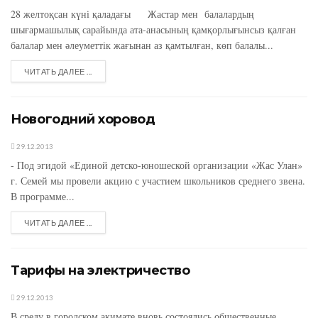
28 желтоқсан күні қаладағы Жастар мен балалардың
шығармашылық сарайында ата-анасының қамқорлығынсыз қалған
балалар мен әлеуметтік жағынан аз қамтылған, көп балалы...
ЧИТАТЬ ДАЛЕЕ ...
Новогодний хоровод
29.12.2013
- Под эгидой «Единой детско-юношеской организации «Жас Улан»
г. Семей мы провели акцию с участием школьников среднего звена.
В программе...
ЧИТАТЬ ДАЛЕЕ ...
Тарифы на электричество
29.12.2013
В среду в городском акимате вновь состоялись общественные