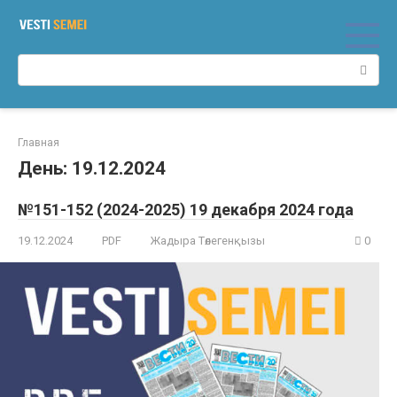
Перейти
к
контенту
Поиск:
Главная
День:
19.12.2024
№151-152 (2024-2025) 19 декабря 2024 года
19.12.2024
PDF
Жадыра Төлегенқызы
0