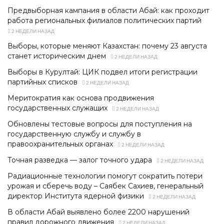
Предвыборная кампания в области Абай: как проходит
работа региональных филиалов политических партий
2 НЕДЕЛИ НАЗАД
Выборы, которые меняют Казахстан: почему 23 августа
станет историческим днем
2 НЕДЕЛИ НАЗАД
Выборы в Курултай: ЦИК подвел итоги регистрации
партийных списков
2 НЕДЕЛИ НАЗАД
Меритократия как основа продвижения
государственных служащих
2 НЕДЕЛИ НАЗАД
Обновлены тестовые вопросы для поступления на
государственную службу и службу в
правоохранительных органах
2 НЕДЕЛИ НАЗАД
Точная разведка — залог точного удара
2 НЕДЕЛИ НАЗАД
Радиационные технологии помогут сократить потери
урожая и сберечь воду – Саябек Сахиев, генеральный
директор Института ядерной физики
2 НЕДЕЛИ НАЗАД
В области Абай выявлено более 2200 нарушений
правил дорожного движения
2 НЕДЕЛИ НАЗАД