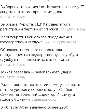
Выборы, которые меняют Казахстан: почему 23
августа станет историческим днем
2 НЕДЕЛИ НАЗАД
Выборы в Курултай: ЦИК подвел итоги
регистрации партийных списков
2 НЕДЕЛИ НАЗАД
Меритократия как основа продвижения
государственных служащих
2 НЕДЕЛИ НАЗАД
Обновлены тестовые вопросы для
поступления на государственную службу и
службу в правоохранительных органах
2 НЕДЕЛИ НАЗАД
Точная разведка — залог точного удара
2 НЕДЕЛИ НАЗАД
Радиационные технологии помогут сократить
потери урожая и сберечь воду – Саябек
Сахиев, генеральный директор Института
ядерной физики
2 НЕДЕЛИ НАЗАД
В области Абай выявлено более 2200