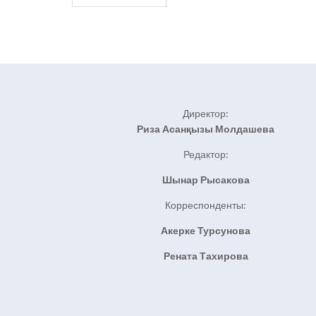
Директор:
Риза Асанқызы Молдашева
Редактор:
Шынар Рысакова
Корреспонденты:
Акерке Турсунова
Рената Тахирова