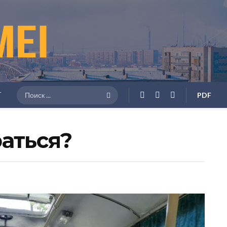
Г
PDF
раться?