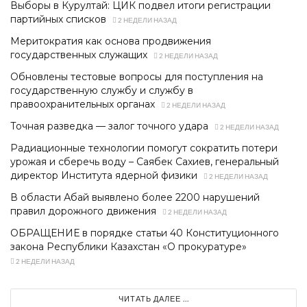
Выборы в Курултай: ЦИК подвел итоги регистрации
партийных списков
2 НЕДЕЛИ НАЗАД
Меритократия как основа продвижения
государственных служащих
2 НЕДЕЛИ НАЗАД
Обновлены тестовые вопросы для поступления на
государственную службу и службу в
правоохранительных органах
2 НЕДЕЛИ НАЗАД
Точная разведка — залог точного удара
2 НЕДЕЛИ НАЗАД
Радиационные технологии помогут сократить потери
урожая и сберечь воду – Саябек Сахиев, генеральный
директор Института ядерной физики
2 НЕДЕЛИ НАЗАД
В области Абай выявлено более 2200 нарушений
правил дорожного движения
2 НЕДЕЛИ НАЗАД
ОБРАЩЕНИЕ в порядке статьи 40 Конституционного
закона Республики Казахстан «О прокуратуре»
2 НЕДЕЛИ НАЗАД
ЧИТАТЬ ДАЛЕЕ ...