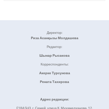
Директор:
Риза Асанқызы Молдашева
Редактор:
Шынар Рысакова
Корреспонденты:
Акерке Турсунова
Рената Тахирова
Адрес редакции:
F18A5H3, г. Семей, улица К. Мухамедханова, 12.