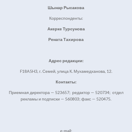
Шынар Рысакова
Корреспонденты:
Акерке Турсунова
Рената Тахирова
Адрес редакции:
F18A5H3, г. Семей, улица К. Мухамедханова, 12.
Контакты:
Приемная директора — 523657; редактор — 520734; отдел
рекламы и подписки — 560803; факс — 520475.
e-mail: