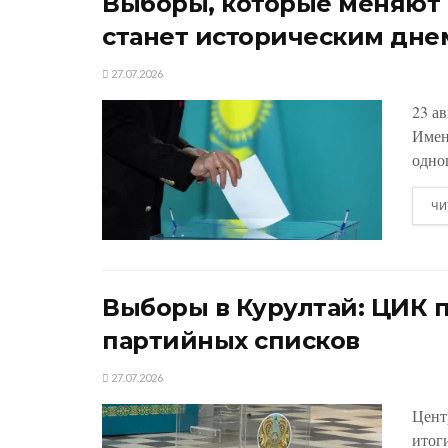
Выборы, которые меняют К
станет историческим дне
27.07.2026
23 а
Имен
одно
ЧИ
Выборы в Курултай: ЦИК 
партийных списков
27.07.2026
Цент
итог