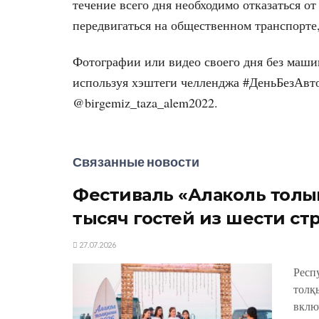
течение всего дня необходимо отказаться о
передвигаться на общественном транспорте,
Фотографии или видео своего дня без маши
используя хэштеги челленджа #ДеньБезАвто
@birgemiz_taza_alem2022.
Связанные новости
Фестиваль «Алаколь толқы
тысяч гостей из шести ст
27.07.2026
Респ
толқ
вклю