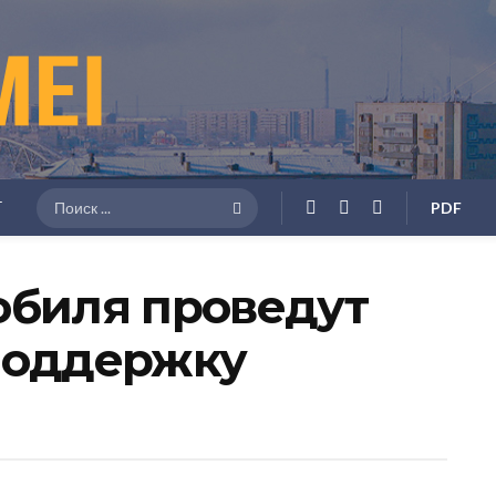
Г
PDF
обиля проведут
поддержку