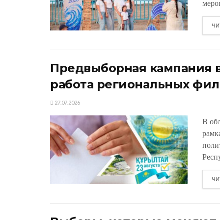
меро
ЧИ
Предвыборная кампания в
работа региональных фил
27.07.2026
В об
рамк
поли
Респу
ЧИ