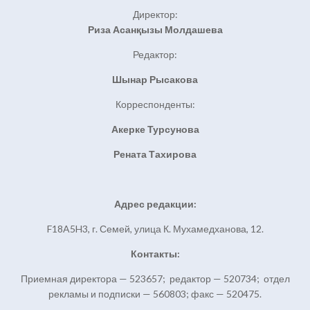
Директор:
Риза Асанқызы Молдашева
Редактор:
Шынар Рысакова
Корреспонденты:
Акерке Турсунова
Рената Тахирова
Адрес редакции:
F18A5H3, г. Семей, улица К. Мухамедханова, 12.
Контакты:
Приемная директора — 523657; редактор — 520734; отдел
рекламы и подписки — 560803; факс — 520475.