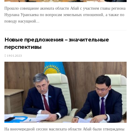
Прошло совещание акимата области Абай с уча­стием главы региона
Нурлана Уранхаева по вопро­сам земельных отношений, а также по
поводу насущ­ной...
Новые предложения – значительные
перспективы
19.01.2023
На внеочередной сессии маслихата области Абай были утвер­ждены