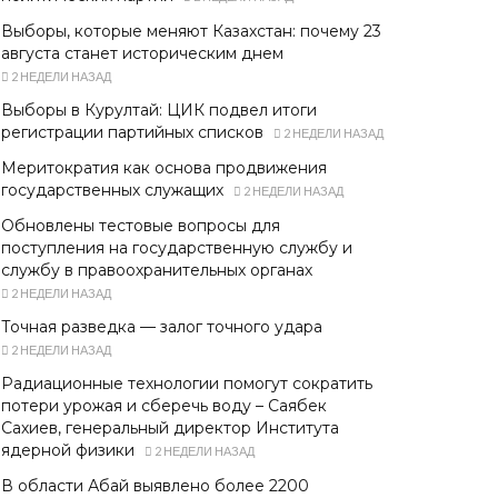
Выборы, которые меняют Казахстан: почему 23
августа станет историческим днем
2 НЕДЕЛИ НАЗАД
Выборы в Курултай: ЦИК подвел итоги
регистрации партийных списков
2 НЕДЕЛИ НАЗАД
Меритократия как основа продвижения
государственных служащих
2 НЕДЕЛИ НАЗАД
Обновлены тестовые вопросы для
поступления на государственную службу и
службу в правоохранительных органах
2 НЕДЕЛИ НАЗАД
Точная разведка — залог точного удара
2 НЕДЕЛИ НАЗАД
Радиационные технологии помогут сократить
потери урожая и сберечь воду – Саябек
Сахиев, генеральный директор Института
ядерной физики
2 НЕДЕЛИ НАЗАД
В области Абай выявлено более 2200