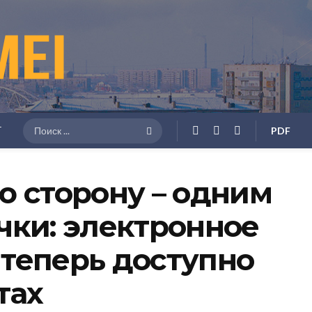
Г
PDF
ю сторону – одним
чки: электронное
теперь доступно
тах