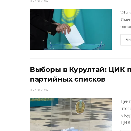
27.07.2026
23 а
Имен
одно
ЧИ
Выборы в Курултай: ЦИК 
партийных списков
27.07.2026
Цент
итог
в Ку
ЦИК.