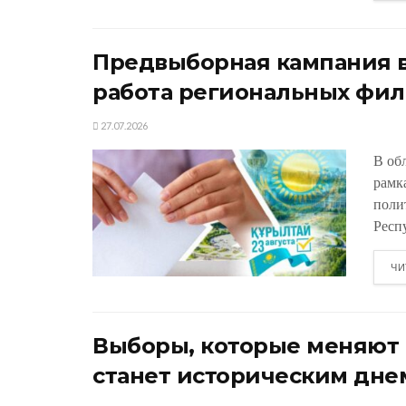
Предвыборная кампания в
работа региональных фил
27.07.2026
В об
рамк
поли
Респу
ЧИ
Выборы, которые меняют К
станет историческим дне