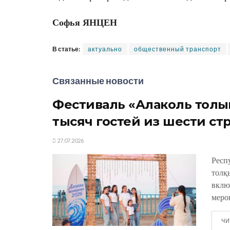
Софья ЯНЦЕН
В статье:
актуально
общественный транспорт
Связанные новости
Фестиваль «Алаколь толқы
тысяч гостей из шести ст
27.07.2026
Респ
толқ
вклю
меро
ЧИ