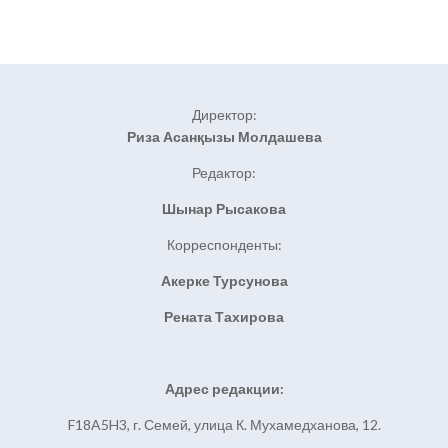
Директор:
Риза Асанқызы Молдашева
Редактор:
Шынар Рысакова
Корреспонденты:
Акерке Турсунова
Рената Тахирова
Адрес редакции:
F18A5H3, г. Семей, улица К. Мухамедханова, 12.