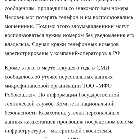
сообщениям, пришед­шим со знакомого вам номера.
Человек мог потерять телефон и им воспользо­вались
мошенники. Помимо этого зло­умышленники могут
воспользоваться чужим номером без уведомления его
владельца. Случаи кражи телефонных номеров
зарегистрированы у компа­ний-операторов в РФ.
Кроме этого, в марте текущего года в СМИ
сообщалось об утечке персо­нальных данных
микрофинансовой ор­ганизации ТОО «МФО
Робокэш.кз». По информации Государственной
техниче­ской службы Комитета национальной
безопасности Казахстана, утечка пер­сональных
данных казахстанцев про­изошла посредством взлома
инфра­структуры – материнской экосистемы,