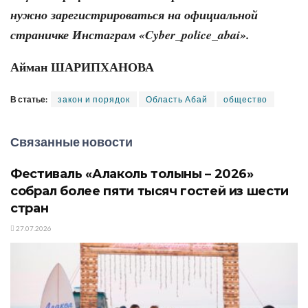
нужно зарегистри­роваться
на официальной
страничке Инстаграм «Cyber_police_abai».
Айман ШАРИПХАНОВА
В статье:
закон и порядок
Область Абай
общество
Связанные новости
Фестиваль «Алаколь толқыны – 2026»
собрал более пяти тысяч гостей из шести
стран
27.07.2026