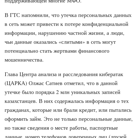
поддерживающей многие МФО.
В ГТС напомнили, что утечка персо­нальных данных
в сеть может привести к потере конфиденциальной
информа­ции, нарушению частной жизни, а люди,
чьи данные оказались «слитыми» в сеть могут
потенциально стать жертва­ми финансового
мошенничества.
Глава Центра анализа и рассле­дования кибератак
(ЦАРКА) Олжас Сатиев отметил, что в данной
утечке было порядка 2 млн уникальных запи­сей
казахстанцев. В них содержалась информация о тех
гражданах, которые или брали кредит, или пытались
офор­мить займ. Это не только персональ­ные данные,
но также сведения о месте работы, паспортные
данные, номер те­лефонов доверенных лиц (друзей