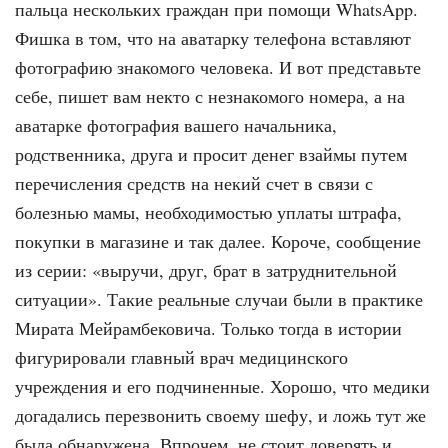
паль­ца нескольких граждан при помощи WhatsApp.
Фишка в том, что на аватар­ку телефона вставляют
фотографию знакомого человека. И вот представь­те
себе, пишет вам некто с незнако­мого номера, а на
аватарке фотогра­фия вашего начальника,
родственника, друга и просит денег взаймы путем
пе­речисления средств на некий счет в связи с
болезнью мамы, необходимо­стью уплаты штрафа,
покупки в мага­зине и так далее. Короче, сообщение
из серии: «выручи, друг, брат в затруд­нительной
ситуации». Такие реаль­ные случаи были в практике
Мирата Мейрамбековича. Только тогда в исто­рии
фигурировали главный врач меди­цинского
учреждения и его подчинен­ные. Хорошо, что медики
догадались перезвонить своему шефу, и ложь тут же
была обнаружена. Впрочем, не сто­ит доверять и