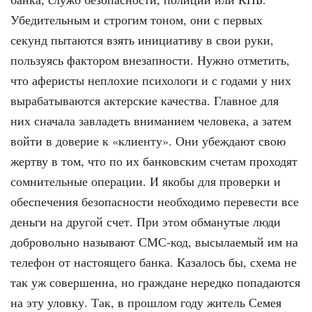
Убедительным и строгим тоном, они с первых
секунд пытаются взять инициа­тиву в свои руки,
пользуясь фактором внезапности. Нужно отметить,
что афе­ристы неплохие психологи и с годами у них
вырабатываются актерские качест­ва. Главное для
них сначала завладеть вниманием человека, а затем
войти в доверие к «клиенту». Они убеждают свою
жертву в том, что по их банковским счетам проходят
сомнительные опера­ции. И якобы для проверки и
обеспече­ния безопасности необходимо переве­сти все
деньги на другой счет. При этом обманутые люди
добровольно называ­ют СМС-код, высылаемый им на
теле­фон от настоящего банка. Казалось бы, схема не
так уж совершенна, но гра­ждане нередко попадаются
на эту улов­ку. Так, в прошлом году житель Семея