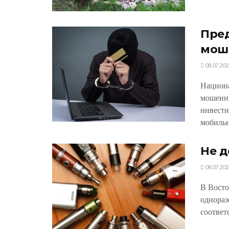
Пре
мош
08.07.202
Национа
мошенн
инвест
мобильн
Не 
08.07.202
В Восто
однораз
соответ