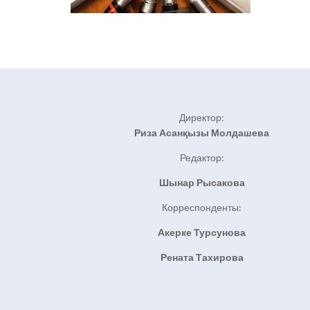
Директор:
Риза Асанқызы Молдашева
Редактор:
Шынар Рысакова
Корреспонденты:
Акерке Турсунова
Рената Тахирова