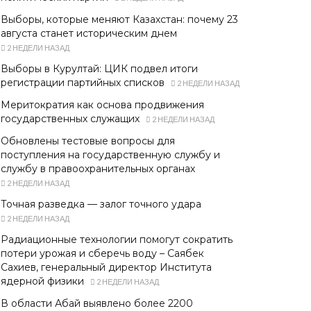
Выборы, которые меняют Казахстан: почему 23
августа станет историческим днем
2 НЕДЕЛИ НАЗАД
Выборы в Курултай: ЦИК подвел итоги
регистрации партийных списков
2 НЕДЕЛИ НАЗАД
Меритократия как основа продвижения
государственных служащих
2 НЕДЕЛИ НАЗАД
Обновлены тестовые вопросы для
поступления на государственную службу и
службу в правоохранительных органах
2 НЕДЕЛИ НАЗАД
Точная разведка — залог точного удара
2 НЕДЕЛИ НАЗАД
Радиационные технологии помогут сократить
потери урожая и сберечь воду – Саябек
Сахиев, генеральный директор Института
ядерной физики
2 НЕДЕЛИ НАЗАД
В области Абай выявлено более 2200