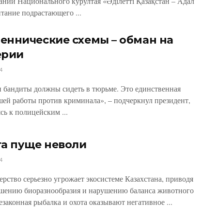
ании Национального курултая «Әділетті Қазақстан – Адал
итание подрастающего ...
ннические схемы – обман на
ерии
4
 бандиты должны сидеть в тюрьме. Это единствен­ная
шей работы против криминала», – подчеркнул пре­зидент,
сь к полицейским ...
а пуще неволи
4
ерство серьезно угрожает экосистеме Казахстана, приводя
шению био­разнообразия и нарушению баланса животного
езаконная рыбалка и охота оказы­вают негативное ...