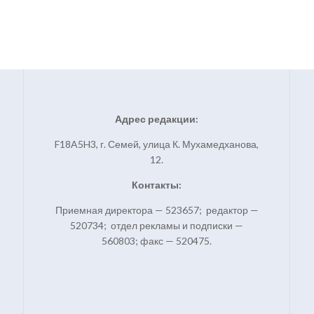
Адрес редакции:
F18A5H3, г. Семей, улица К. Мухамедханова,
12.
Контакты:
Приемная директора — 523657; редактор —
520734; отдел рекламы и подписки —
560803; факс — 520475.