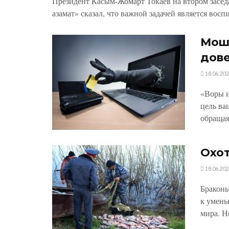
Президент Касым-Жомарт Токаев на втором засед
азамат» сказал, что важной задачей является восп
Моше
дов
18.06.202
«Воры и
цель ва
обращая
Охот
18.06.202
Браконь
к умень
мира. Н