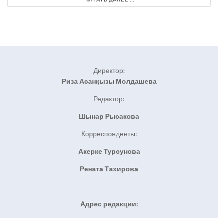
Директор:
Риза Асанқызы Молдашева
Редактор:
Шынар Рысакова
Корреспонденты:
Акерке Турсунова
Рената Тахирова
Адрес редакции: