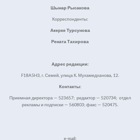
Шынар Рысакова
Корреспонденты:
Акерке Турсунова
Рената Тахирова
Адрес редакции:
F18A5H3, г. Семей, улица К. Мухамедханова, 12.
Контакты:
Приемная директора — 523657; редактор — 520734; отдел
рекламы и подписки — 560803; факс — 520475.
e-mail: