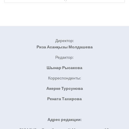
Директор:
Риза Асанқызы Молдашева
Редактор:
Шынар Рысакова
Корреспонденты:
Акерке Турсунова
Рената Тахирова
Адрес редакции: