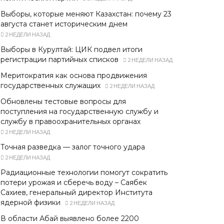
Выборы, которые меняют Казахстан: почему 23
августа станет историческим днем
2 НЕДЕЛИ НАЗАД
Выборы в Курултай: ЦИК подвел итоги
регистрации партийных списков
2 НЕДЕЛИ НАЗАД
Меритократия как основа продвижения
государственных служащих
2 НЕДЕЛИ НАЗАД
Обновлены тестовые вопросы для
поступления на государственную службу и
службу в правоохранительных органах
2 НЕДЕЛИ НАЗАД
Точная разведка — залог точного удара
2 НЕДЕЛИ НАЗАД
Радиационные технологии помогут сократить
потери урожая и сберечь воду – Саябек
Сахиев, генеральный директор Института
ядерной физики
2 НЕДЕЛИ НАЗАД
В области Абай выявлено более 2200