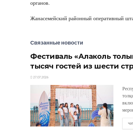
органов.
Жанасемейский районный оперативный штаб
Связанные новости
Фестиваль «Алаколь толқы
тысяч гостей из шести ст
27.07.2026
Респ
толқ
вклю
меро
ЧИ