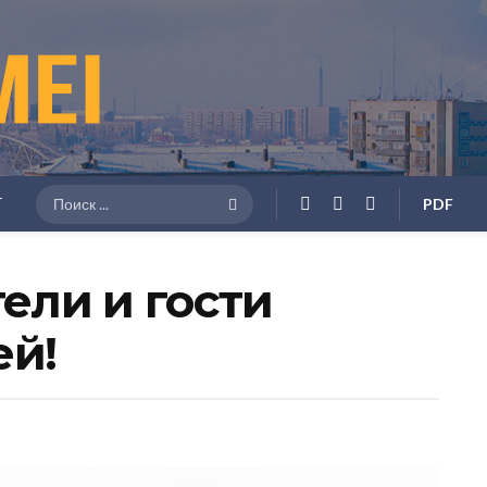
Г
PDF
ели и гости
ей!