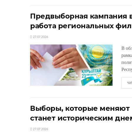
Предвыборная кампания в
работа региональных фил
27.07.2026
В об
рамк
поли
Респу
ЧИ
Выборы, которые меняют К
станет историческим дне
27.07.2026