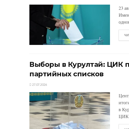
23 а
Имен
одно
ЧИ
Выборы в Курултай: ЦИК 
партийных списков
27.07.2026
Цент
итог
в Ку
ЦИК.