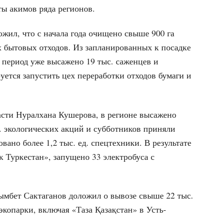
ты акимов ряда регионов.
жил, что с начала года очищено свыше 900 га
х бытовых отходов. Из запланированных к посадке
й период уже высажено 19 тыс. саженцев и
уется запустить цех переработки отходов бумаги и
асти Нуралхана Кушерова, в регионе высажено
с. экологических акций и субботников приняли
вано более 1,2 тыс. ед. спецтехники. В результате
 Туркестан», запущено 33 электробуса с
ымбет Сактаганов доложил о вывозе свыше 22 тыс.
экопарки, включая «Таза Қазақстан» в Усть-