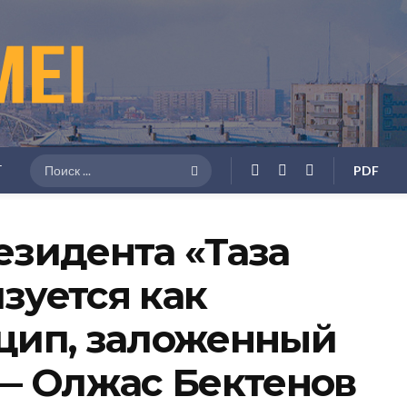
Г
PDF
зидента «Таза
изуется как
цип, заложенный
— Олжас Бектенов