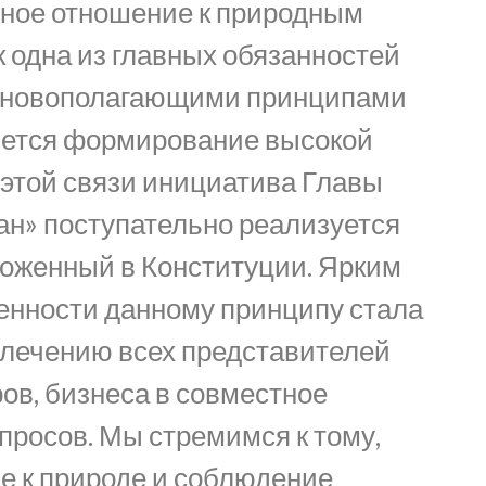
ное отношение к природным
к одна из главных обязанностей
Основополагающими принципами
яется формирование высокой
 этой связи инициатива Главы
тан» поступательно реализуется
ложенный в Конституции. Ярким
нности данному принципу стала
влечению всех представителей
ов, бизнеса в совместное
просов. Мы стремимся к тому,
е к природе и соблюдение