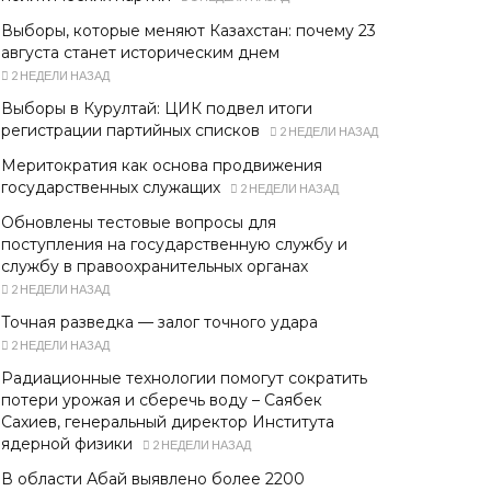
Выборы, которые меняют Казахстан: почему 23
августа станет историческим днем
2 НЕДЕЛИ НАЗАД
Выборы в Курултай: ЦИК подвел итоги
регистрации партийных списков
2 НЕДЕЛИ НАЗАД
Меритократия как основа продвижения
государственных служащих
2 НЕДЕЛИ НАЗАД
Обновлены тестовые вопросы для
поступления на государственную службу и
службу в правоохранительных органах
2 НЕДЕЛИ НАЗАД
Точная разведка — залог точного удара
2 НЕДЕЛИ НАЗАД
Радиационные технологии помогут сократить
потери урожая и сберечь воду – Саябек
Сахиев, генеральный директор Института
ядерной физики
2 НЕДЕЛИ НАЗАД
В области Абай выявлено более 2200