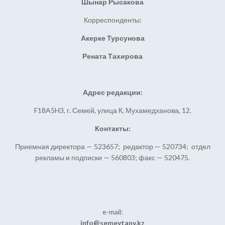
Шынар Рысакова
Корреспонденты:
Акерке Турсунова
Рената Тахирова
Адрес редакции:
F18A5H3, г. Семей, улица К. Мухамедханова, 12.
Контакты:
Приемная директора — 523657; редактор — 520734; отдел
рекламы и подписки — 560803; факс — 520475.
e-mail:
info@semeytany.kz