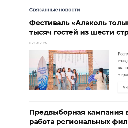
Связанные новости
Фестиваль «Алаколь толқы
тысяч гостей из шести ст
27.07.2026
Респ
толқ
вклю
меро
ЧИ
Предвыборная кампания в
работа региональных фил