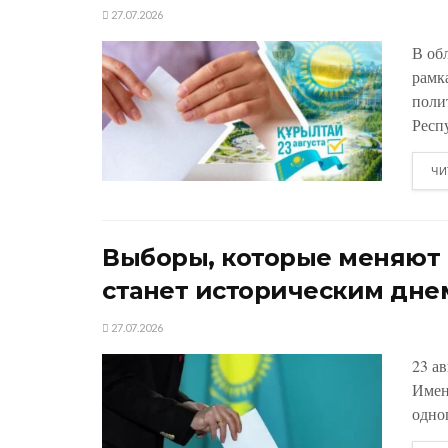
27.07.2026
В об
рамк
поли
Респу
ЧИ
Выборы, которые меняют К
станет историческим дне
27.07.2026
23 а
Имен
одно