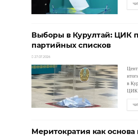
ЧИ
Выборы в Курултай: ЦИК 
партийных списков
27.07.2026
Цент
итог
в Ку
ЦИК.
ЧИ
Меритократия как основ