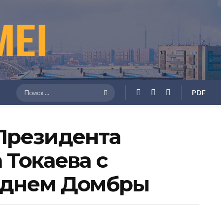
Г
PDF
Президента
Токаева с
 днем Домбры