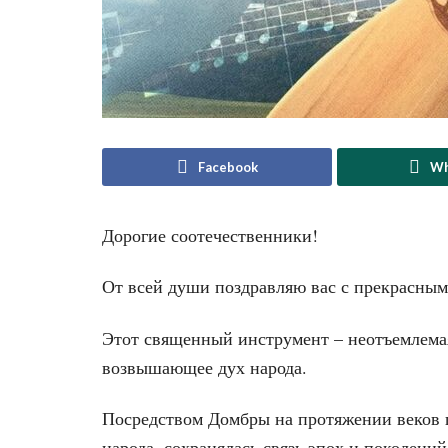
Facebook
Wh
Дорогие соотечественники!
От всей души поздравляю вас с прекрасны
Этот священный инструмент – неотъемлемая
возвышающее дух народа.
Посредством Домбры на протяжении веков 
народа, сохранялась связь эпох и поколений