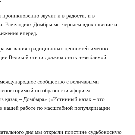
й проникновенно звучит и в радости, и в
да. В мелодиях Домбры мы черпаем вдохновение и
вижения вперед.
 размывания традиционных ценностей именно
едие Великой степи должны стать незыблемой
международное сообщество с величавыми
 неповторимый по образности афоризм
з қазақ – Домбыра» («Истинный казах – это
 в нашей работе по масштабной популяризации
нательного дня мы открыли поистине судьбоносную