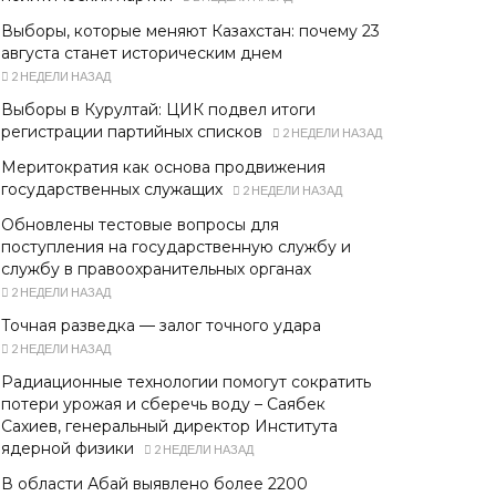
Выборы, которые меняют Казахстан: почему 23
августа станет историческим днем
2 НЕДЕЛИ НАЗАД
Выборы в Курултай: ЦИК подвел итоги
регистрации партийных списков
2 НЕДЕЛИ НАЗАД
Меритократия как основа продвижения
государственных служащих
2 НЕДЕЛИ НАЗАД
Обновлены тестовые вопросы для
поступления на государственную службу и
службу в правоохранительных органах
2 НЕДЕЛИ НАЗАД
Точная разведка — залог точного удара
2 НЕДЕЛИ НАЗАД
Радиационные технологии помогут сократить
потери урожая и сберечь воду – Саябек
Сахиев, генеральный директор Института
ядерной физики
2 НЕДЕЛИ НАЗАД
В области Абай выявлено более 2200