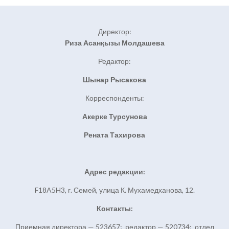
Директор:
Риза Асанқызы Молдашева
Редактор:
Шынар Рысакова
Корреспонденты:
Акерке Турсунова
Рената Тахирова
Адрес редакции:
F18A5H3, г. Семей, улица К. Мухамедханова, 12.
Контакты:
Приемная директора — 523657; редактор — 520734; отдел