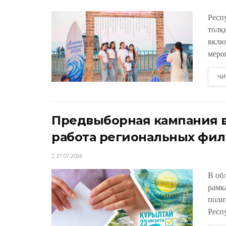
Респ
толқ
вклю
меро
ЧИ
Предвыборная кампания в
работа региональных фил
27.07.2026
В об
рамк
поли
Респу