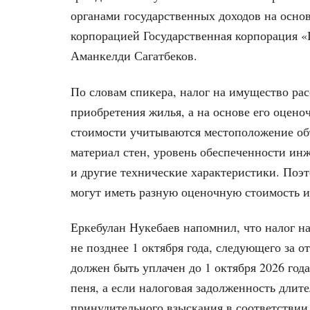
органами государственных доходов на осно
корпорацией Государственная корпорация «
Аманкелди Сагатбеков.
По словам спикера, налог на имущество ра
приобретения жилья, а на основе его оцен
стоимости учитываются местоположение объ
материал стен, уровень обеспеченности ин
и другие технические характеристики. Поэ
могут иметь разную оценочную стоимость и,
Еркебулан Нукебаев напомнил, что налог н
не позднее 1 октября года, следующего за о
должен быть уплачен до 1 октября 2026 год
пеня, а если налоговая задолженность длит
принудительного взыскания в соответствии