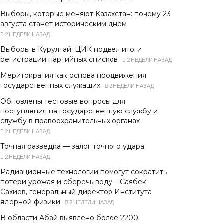
Выборы, которые меняют Казахстан: почему 23
августа станет историческим днем
2 НЕДЕЛИ НАЗАД
Выборы в Курултай: ЦИК подвел итоги
регистрации партийных списков
2 НЕДЕЛИ НАЗАД
Меритократия как основа продвижения
государственных служащих
2 НЕДЕЛИ НАЗАД
Обновлены тестовые вопросы для
поступления на государственную службу и
службу в правоохранительных органах
2 НЕДЕЛИ НАЗАД
Точная разведка — залог точного удара
2 НЕДЕЛИ НАЗАД
Радиационные технологии помогут сократить
потери урожая и сберечь воду – Саябек
Сахиев, генеральный директор Института
ядерной физики
2 НЕДЕЛИ НАЗАД
В области Абай выявлено более 2200