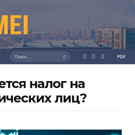
Г
PDF
ется налог на
ических лиц?