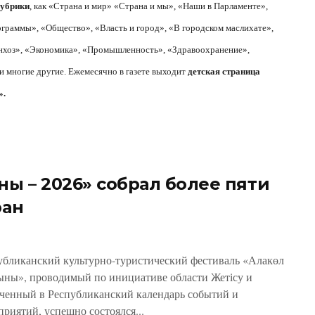
рубрики
, как «Страна и мир» «Страна и мы», «Наши в Парламенте»,
граммы», «Общество», «Власть и город», «В городском маслихате»,
хоз», «Экономика», «Промышленность», «Здравоохранение»,
и многие другие. Ежемесячно в газете выходит
детская страница
».
ны – 2026» собрал более пяти
ран
убликанский культурно-туристический фестиваль «Алакөл
ыны», проводимый по инициативе области Жетісу и
ченный в Республиканский календарь событий и
приятий, успешно состоялся...