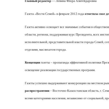
Главный редактор
— Левина Флора Алигейдаровна
отметила свое д
Газета «Вести Семей» в феврале 2012 года
Газета активно освещает все значимые события в обществен
области, региона, поддерживая курс Президента, всех инсти
исполнительной, представительной власти города Семей, со
отделами, маслихатом города.
Концепция
газеты – пропаганда эффективной политики Прези
освещение реализации государственных программ.
Газеты успешно выдерживают конкуренцию на местном рын
распространения
– Восточно-Казахстанская область, г. Сем
всеми категориями населения, независимо от социальной, п