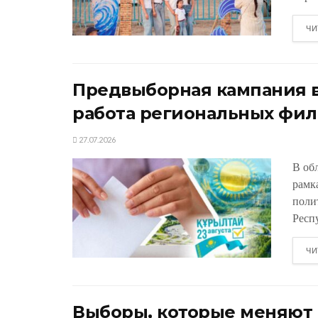
ЧИ
Предвыборная кампания в
работа региональных фил
27.07.2026
В об
рамк
поли
Респу
ЧИ
Выборы, которые меняют К