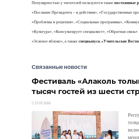
Популярностью у читателей пользуются такие
постоянные 
«Послание Президента – в действии», «
Г
осударственные про
«Проблемы и решения», «Социальные программы», «Коммун
«Культура», «Консультирует специалист», «Обратная связь» 
«Зеленое яблоко», а также
спецвыпуск «Учительские Вести
Связанные новости
Фестиваль «Алаколь толқы
тысяч гостей из шести ст
27.07.2026
Респ
толқ
вклю
меро