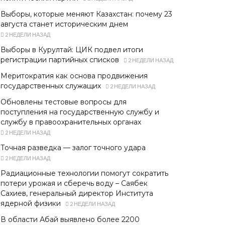
Выборы, которые меняют Казахстан: почему 23
августа станет историческим днем
2 НЕДЕЛИ НАЗАД
Выборы в Курултай: ЦИК подвел итоги
регистрации партийных списков
2 НЕДЕЛИ НАЗАД
Меритократия как основа продвижения
государственных служащих
2 НЕДЕЛИ НАЗАД
Обновлены тестовые вопросы для
поступления на государственную службу и
службу в правоохранительных органах
2 НЕДЕЛИ НАЗАД
Точная разведка — залог точного удара
2 НЕДЕЛИ НАЗАД
Радиационные технологии помогут сократить
потери урожая и сберечь воду – Саябек
Сахиев, генеральный директор Института
ядерной физики
2 НЕДЕЛИ НАЗАД
В области Абай выявлено более 2200