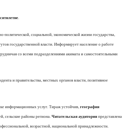
есятилетие
.
но-политической, социальной, экономической жизни государства,
тутов государственной власти. Информирует население о работе
трудничая со всеми подразделениями акимата и самостоятельными
дента и правительства, местных органов власти, позитивное
география
ке информационных услуг. Тираж устойчив,
Читательская аудитория
ей, сельские районы региона.
представлена
рофессиональной, возрастной, национальной принадлежности.