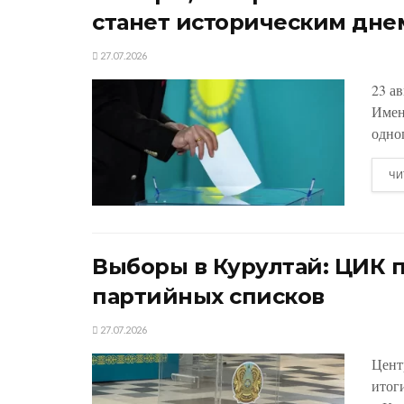
станет историческим дне
27.07.2026
23 а
Имен
одно
ЧИ
Выборы в Курултай: ЦИК 
партийных списков
27.07.2026
Цент
итог