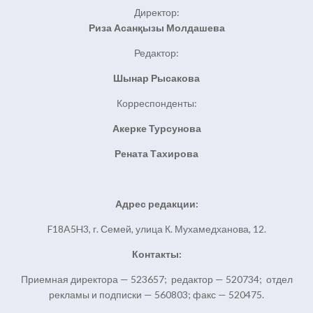
Директор:
Риза Асанқызы Молдашева
Редактор:
Шынар Рысакова
Корреспонденты:
Акерке Турсунова
Рената Тахирова
Адрес редакции:
F18A5H3, г. Семей, улица К. Мухамедханова, 12.
Контакты:
Приемная директора — 523657; редактор — 520734; отдел
рекламы и подписки — 560803; факс — 520475.