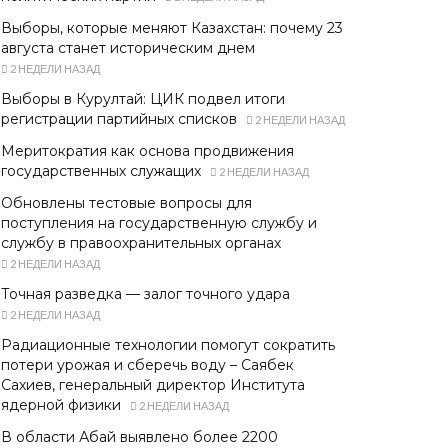
Выборы, которые меняют Казахстан: почему 23
августа станет историческим днем
2 НЕДЕЛИ НАЗАД
Выборы в Курултай: ЦИК подвел итоги
регистрации партийных списков
2 НЕДЕЛИ НАЗАД
Меритократия как основа продвижения
государственных служащих
2 НЕДЕЛИ НАЗАД
Обновлены тестовые вопросы для
поступления на государственную службу и
службу в правоохранительных органах
2 НЕДЕЛИ НАЗАД
Точная разведка — залог точного удара
2 НЕДЕЛИ НАЗАД
Радиационные технологии помогут сократить
потери урожая и сберечь воду – Саябек
Сахиев, генеральный директор Института
ядерной физики
2 НЕДЕЛИ НАЗАД
В области Абай выявлено более 2200